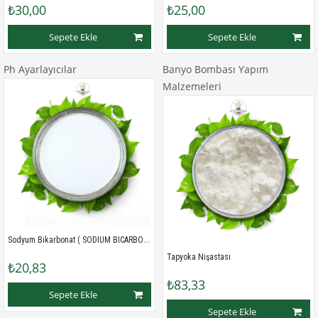
₺30,00
₺25,00
Sepete Ekle
Sepete Ekle
Ph Ayarlayıcılar
Banyo Bombası Yapım
Malzemeleri
Sodyum Bikarbonat ( SODIUM BICARBONATE )
Tapyoka Nişastası
₺20,83
₺83,33
Sepete Ekle
Sepete Ekle