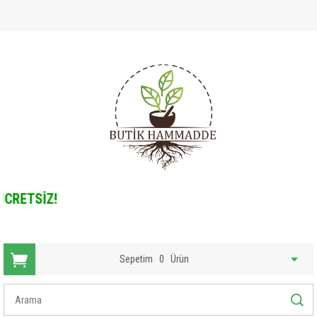
RETSİZ!
Sepetim
0
Ürün